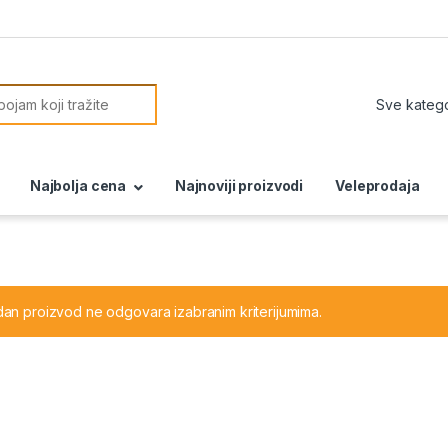
or:
Najbolja cena
Najnoviji proizvodi
Veleprodaja
dan proizvod ne odgovara izabranim kriterijumima.