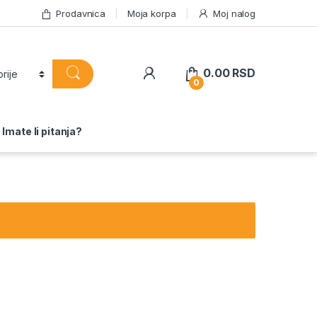
Prodavnica
Moja korpa
Moj nalog
0.00
RSD
0
Imate li pitanja?