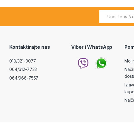
Kontaktirajte nas
Viber i WhatsApp
Pom
018/321-0077
Moj 
064/612-7733
Nači
dost
064/966-7557
Izja
kupo
Najč