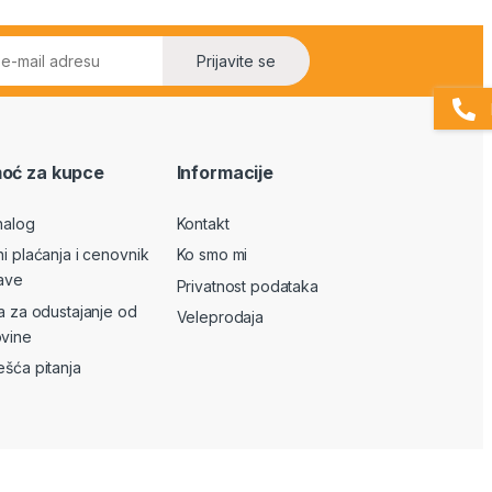
Prijavite se
oć za kupce
Informacije
nalog
Kontakt
ni plaćanja i cenovnik
Ko smo mi
ave
Privatnost podataka
va za odustajanje od
Veleprodaja
vine
ešća pitanja