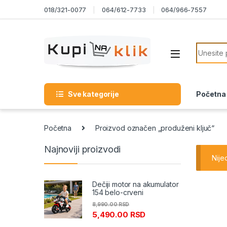
Skip to navigation
Skip to content
018/321-0077
064/612-7733
064/966-7557
Search f
Sve kategorije
Početna
Početna
Proizvod označen „produženi ključ“
Najnoviji proizvodi
Nije
Dečiji motor na akumulator
154 belo-crveni
8,990.00
RSD
5,490.00
RSD