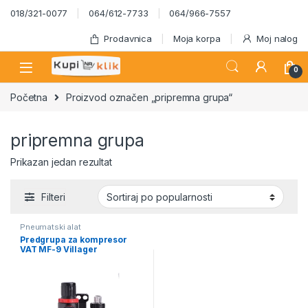
Skip to navigation
Skip to content
018/321-0077
064/612-7733
064/966-7557
Prodavnica
Moja korpa
Moj nalog
0
Početna
Proizvod označen „pripremna grupa“
pripremna grupa
Prikazan jedan rezultat
Filteri
Pneumatski alat
Predgrupa za kompresor
VAT MF-9 Villager