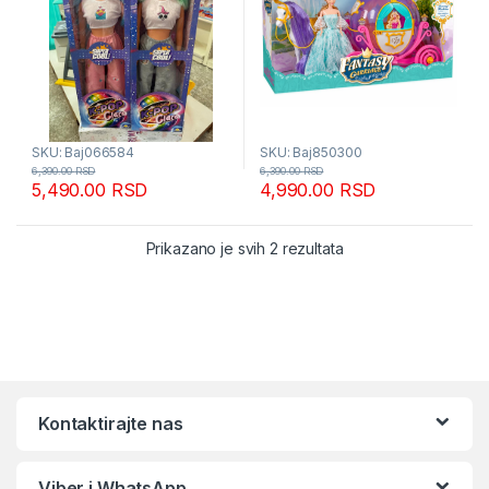
SKU: Baj066584
SKU: Baj850300
6,390.00
RSD
6,390.00
RSD
5,490.00
RSD
4,990.00
RSD
Sortirano po popular
Prikazano je svih 2 rezultata
Kontaktirajte nas
Viber i WhatsApp