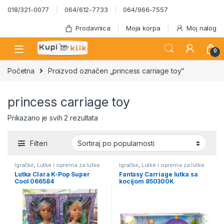
Skip to navigation
Skip to content
018/321-0077
064/612-7733
064/966-7557
Prodavnica
Moja korpa
Moj nalog
0
Početna
Proizvod označen „princess carriage toy“
princess carriage toy
Sortirano po popularnosti
Prikazano je svih 2 rezultata
Filteri
Igračke
,
Lutke i oprema za lutke
Igračke
,
Lutke i oprema za lutke
Lutka Clara K-Pop Super
Fantasy Carriage lutka sa
Cool 066584
kocijom 850300K