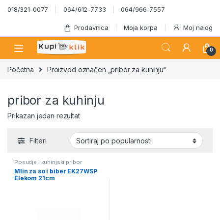
Skip to navigation
Skip to content
018/321-0077
064/612-7733
064/966-7557
Prodavnica
Moja korpa
Moj nalog
0
Početna
Proizvod označen „pribor za kuhinju“
pribor za kuhinju
Prikazan jedan rezultat
Filteri
Posudje i kuhinjski pribor
Mlin za so i biber EK27WSP
Elekom 21cm