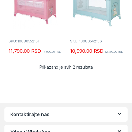
SKU: 10080552151
SKU: 10080542156
11,790.00
RSD
10,990.00
RSD
14,990.00
RSD
12,790.00
RSD
Sortirano po popular
Prikazano je svih 2 rezultata
Kontaktirajte nas
Viber i WhatsApp