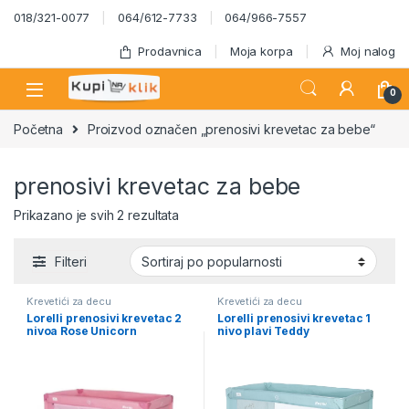
Skip to navigation
Skip to content
018/321-0077
064/612-7733
064/966-7557
Prodavnica
Moja korpa
Moj nalog
0
Početna
Proizvod označen „prenosivi krevetac za bebe“
prenosivi krevetac za bebe
Sortirano po popularnosti
Prikazano je svih 2 rezultata
Filteri
Krevetići za decu
Krevetići za decu
Lorelli prenosivi krevetac 2
Lorelli prenosivi krevetac 1
nivoa Rose Unicorn
nivo plavi Teddy