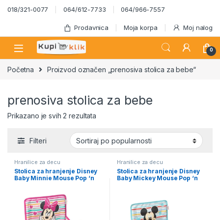
Skip to navigation
Skip to content
018/321-0077
064/612-7733
064/966-7557
Prodavnica
Moja korpa
Moj nalog
0
Početna
Proizvod označen „prenosiva stolica za bebe“
prenosiva stolica za bebe
Sortirano po popularnosti
Prikazano je svih 2 rezultata
Filteri
Hranilice za decu
Hranilice za decu
Stolica za hranjenje Disney
Stolica za hranjenje Disney
Baby Minnie Mouse Pop ‘n
Baby Mickey Mouse Pop ‘n
Sit
Sit