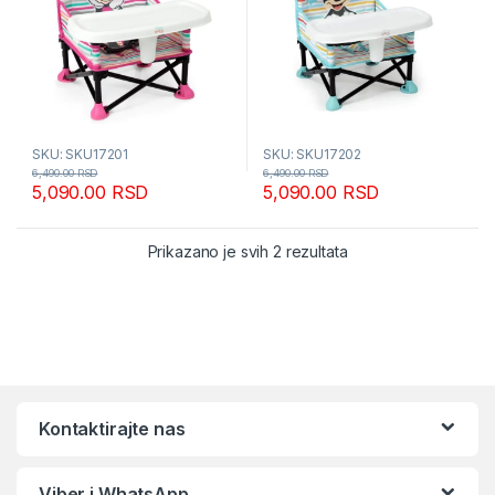
SKU: SKU17201
SKU: SKU17202
6,490.00
RSD
6,490.00
RSD
5,090.00
RSD
5,090.00
RSD
Sortirano po popular
Prikazano je svih 2 rezultata
Kontaktirajte nas
Viber i WhatsApp