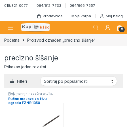
Skip to navigation
Skip to content
018/321-0077
064/612-7733
064/966-7557
Prodavnica
Moja korpa
Moj nalog
0
Početna
Proizvod označen „precizno šišanje“
precizno šišanje
Prikazan jedan rezultat
Filteri
Fieldmann - mesečna akcija
,
Ručni alat i oprema
,
Ručne makaze za živu
Uncategorized
ogradu FZNR 1350
Fieldmann