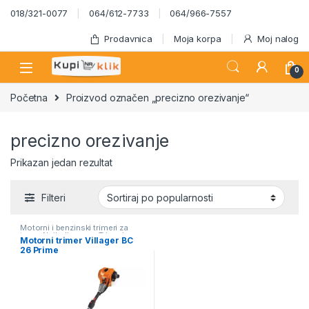
Skip to navigation
Skip to content
018/321-0077
064/612-7733
064/966-7557
Prodavnica
Moja korpa
Moj nalog
0
Početna
Proizvod označen „precizno orezivanje“
precizno orezivanje
Prikazan jedan rezultat
Filteri
Motorni i benzinski trimeri za
travu
,
Najbolja cena
,
Trimeri za
Motorni trimer Villager BC
travu
26 Prime