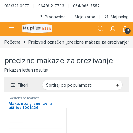
Skip to navigation
Skip to content
018/321-0077
064/612-7733
064/966-7557
Prodavnica
Moja korpa
Moj nalog
0
Početna
Proizvod označen „precizne makaze za orezivanje“
precizne makaze za orezivanje
Prikazan jedan rezultat
Filteri
Bastenske makaze
Makaze za grane ravna
oštrica 1001426