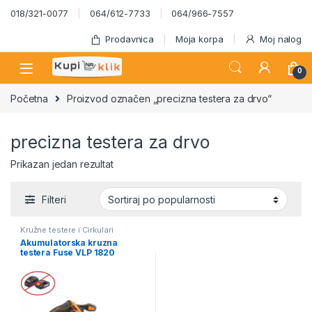
Skip to navigation
Skip to content
018/321-0077
064/612-7733
064/966-7557
Prodavnica
Moja korpa
Moj nalog
0
Početna
Proizvod označen „precizna testera za drvo“
precizna testera za drvo
Prikazan jedan rezultat
Filteri
Kružne testere i Cirkulari
Akumulatorska kruzna
testera Fuse VLP 1820