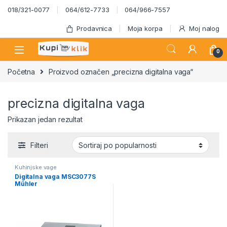
Skip to navigation
Skip to content
018/321-0077
064/612-7733
064/966-7557
Prodavnica
Moja korpa
Moj nalog
0
Početna
Proizvod označen „precizna digitalna vaga“
precizna digitalna vaga
Prikazan jedan rezultat
Filteri
Kuhinjske vage
Digitalna vaga MSC3077S
Mühler