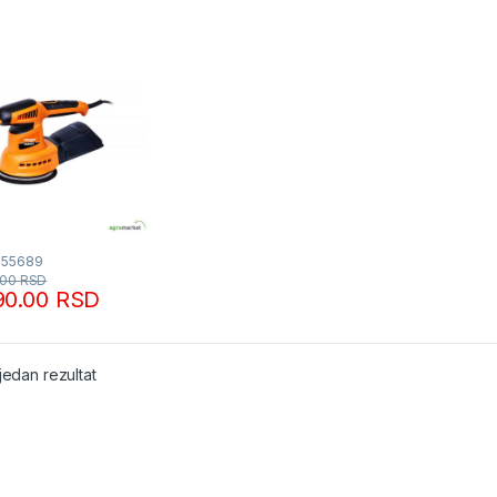
055689
.00
RSD
90.00
RSD
jedan rezultat