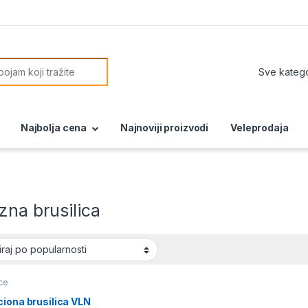
or:
Najbolja cena
Najnoviji proizvodi
Veleprodaja
zna brusilica
ice
iona brusilica VLN