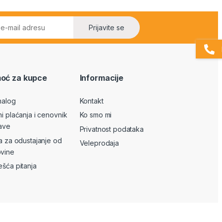
Prijavite se
oć za kupce
Informacije
nalog
Kontakt
ni plaćanja i cenovnik
Ko smo mi
ave
Privatnost podataka
va za odustajanje od
Veleprodaja
vine
ešća pitanja