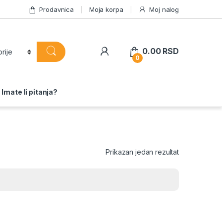
Prodavnica
Moja korpa
Moj nalog
0.00
RSD
0
Imate li pitanja?
Prikazan jedan rezultat