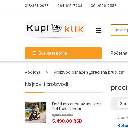
Skip to navigation
Skip to content
018/321-0077
064/612-7733
064/966-7557
Search f
Sve kategorije
Početna
Početna
Proizvod označen „precizna brusilica“
Najnoviji proizvodi
preci
Dečiji motor na akumulator
154 belo-crveni
8,990.00
RSD
Brusil
5,490.00
RSD
Rotac