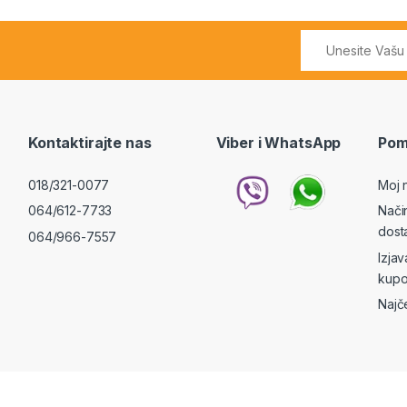
Kontaktirajte nas
Viber i WhatsApp
Pom
018/321-0077
Moj 
064/612-7733
Nači
dost
064/966-7557
Izja
kupo
Najč