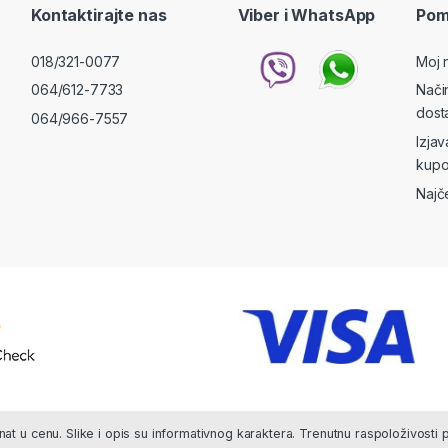
Kontaktirajte nas
Viber i WhatsApp
Pom
018/321-0077
Moj 
064/612-7733
Nači
dost
064/966-7557
Izja
kupo
Najč
at u cenu. Slike i opis su informativnog karaktera. Trenutnu raspoloživosti