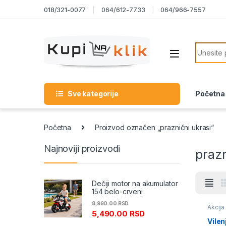
Skip to navigation
Skip to content
018/321-0077
064/612-7733
064/966-7557
Search f
Sve kategorije
Početna
Početna
Proizvod označen „praznični ukrasi“
Najnoviji proizvodi
prazn
Dečiji motor na akumulator
154 belo-crveni
8,990.00
RSD
Akcija
5,490.00
RSD
ukrasi
Vilen