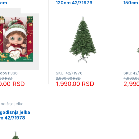
15cm
120cm 42/71976
150cm 
cob911336
SKU: 42/71976
SKU: 42
.00
RSD
2,990.00
RSD
4,990.0
90.00
RSD
1,990.00
RSD
2,99
odišnje jelke
godisnja jelka
m 42/71978