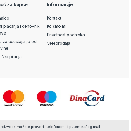
oć za kupce
Informacije
nalog
Kontakt
ni plaćanja i cenovnik
Ko smo mi
ave
Privatnost podataka
va za odustajanje od
Veleprodaja
vine
ešća pitanja
 proizvoda možete proveriti telefonom ili putem našeg mail-