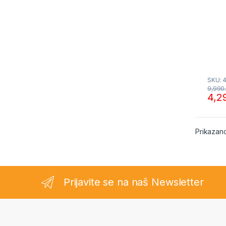
SKU: 
9,990
4,2
Prikazano
Prijavite se na naš Newsletter