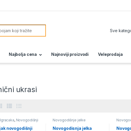
or:
Najbolja cena
Najnoviji proizvodi
Veleprodaja
ični ukrasi
 Igracaka
,
Novogodišnji
Novogodišnje jelke
Novogodi
jak novogodišnji
Novogodisnja jelka
Novogo