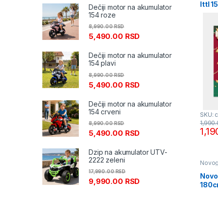
Ittl 
Dečiji motor na akumulator
154 roze
8,990.00
RSD
5,490.00
RSD
Dečiji motor na akumulator
154 plavi
8,990.00
RSD
5,490.00
RSD
Dečiji motor na akumulator
154 crveni
SKU: 
1,990
8,990.00
RSD
1,1
5,490.00
RSD
Dzip na akumulator UTV-
2222 zeleni
Novog
17,990.00
RSD
Novo
9,990.00
RSD
180c