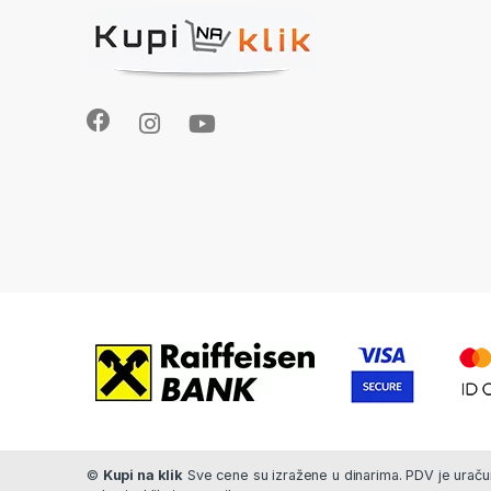
©
Kupi na klik
Sve cene su izražene u dinarima. PDV je uračun