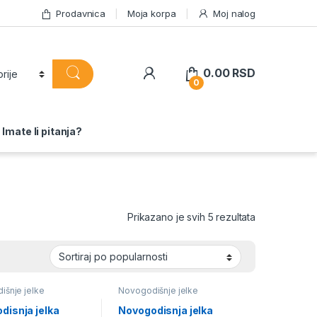
Prodavnica
Moja korpa
Moj nalog
0.00
RSD
0
Imate li pitanja?
Sortirano po 
Prikazano je svih 5 rezultata
šnje jelke
Novogodišnje jelke
disnja jelka
Novogodisnja jelka