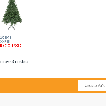
42/71978
.00
RSD
90.00
RSD
Sortirano po popularnosti
 je svih 5 rezultata