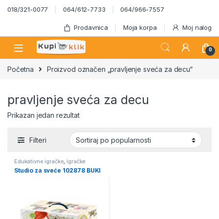
Skip to navigation
Skip to content
018/321-0077
064/612-7733
064/966-7557
Prodavnica
Moja korpa
Moj nalog
0
Početna
Proizvod označen „pravljenje sveća za decu“
pravljenje sveća za decu
Prikazan jedan rezultat
Filteri
Edukativne igračke
,
Igračke
Studio za sveće 102878 BUKI