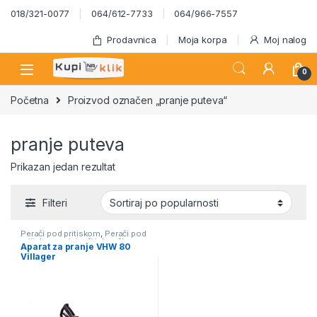
Skip to navigation
Skip to content
018/321-0077
064/612-7733
064/966-7557
Prodavnica
Moja korpa
Moj nalog
0
Početna
Proizvod označen „pranje puteva“
pranje puteva
Prikazan jedan rezultat
Filteri
Perači pod pritiskom
,
Perači pod
pritiskom usisivači i duvači
Aparat za pranje VHW 80
Villager