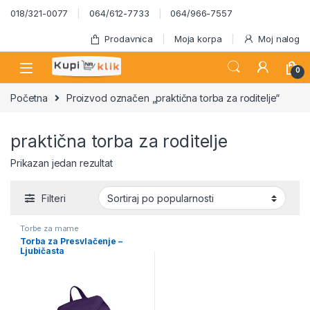
Skip to navigation
Skip to content
018/321-0077
064/612-7733
064/966-7557
Prodavnica
Moja korpa
Moj nalog
0
Početna
Proizvod označen „praktična torba za roditelje“
praktična torba za roditelje
Prikazan jedan rezultat
Filteri
Torbe za mame
Torba za Presvlačenje –
Ljubičasta