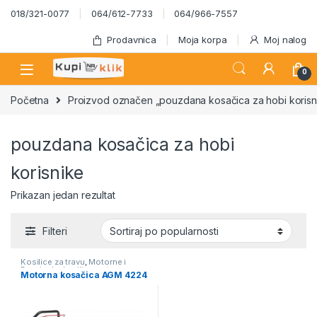
Skip to navigation
Skip to content
018/321-0077
064/612-7733
064/966-7557
Prodavnica
Moja korpa
Moj nalog
0
Početna
Proizvod označen „pouzdana kosačica za hobi korisn
pouzdana kosačica za hobi
korisnike
Prikazan jedan rezultat
Filteri
Kosilice za travu
,
Motorne i
Benzinske kosilice za travu
Motorna kosačica AGM 4224