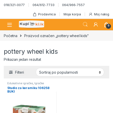
Skip to navigation
Skip to content
018/321-0077
064/612-7733
064/966-7557
Prodavnica
Moja korpa
Moj nalog
0
Početna
Proizvod označen „pottery wheel kids“
pottery wheel kids
Prikazan jedan rezultat
Filteri
Edukativne igračke
,
Igračke
Studio za keramiku 106258
BUKI