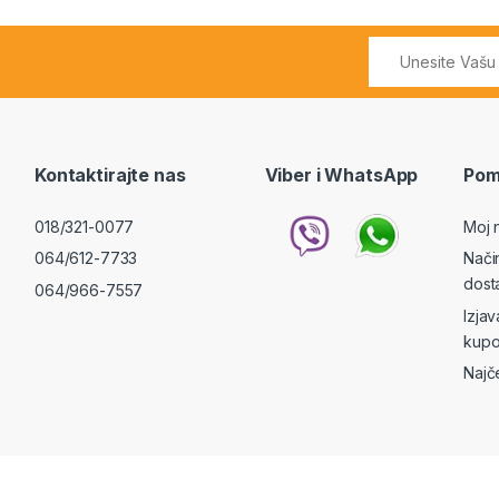
Kontaktirajte nas
Viber i WhatsApp
Pom
018/321-0077
Moj 
064/612-7733
Nači
dost
064/966-7557
Izja
kupo
Najč