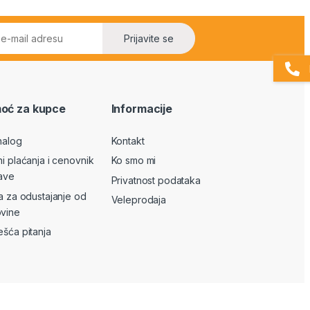
Prijavite se
oć za kupce
Informacije
nalog
Kontakt
ni plaćanja i cenovnik
Ko smo mi
ave
Privatnost podataka
va za odustajanje od
Veleprodaja
vine
ešća pitanja