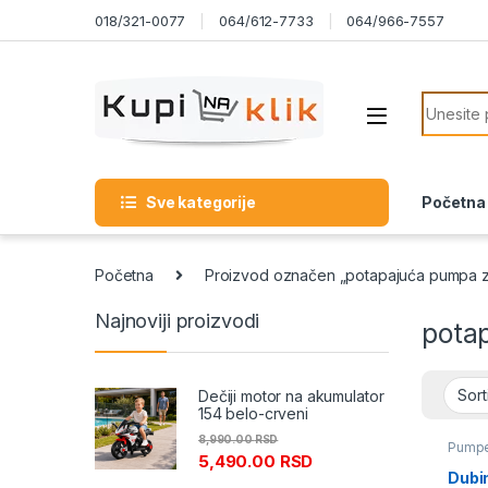
Skip to navigation
Skip to content
018/321-0077
064/612-7733
064/966-7557
Search f
Sve kategorije
Početna
Početna
Proizvod označen „potapajuća pumpa z
Najnoviji proizvodi
pota
Dečiji motor na akumulator
154 belo-crveni
8,990.00
RSD
Pump
5,490.00
RSD
Dubi