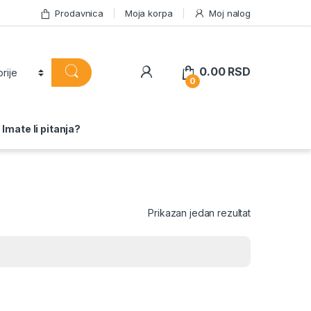
Prodavnica
Moja korpa
Moj nalog
0.00
RSD
0
Imate li pitanja?
Prikazan jedan rezultat