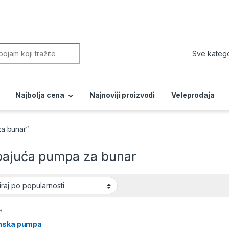
or:
Najbolja cena
Najnoviji proizvodi
Veleprodaja
a bunar“
pajuća pumpa za bunar
e
nska pumpa