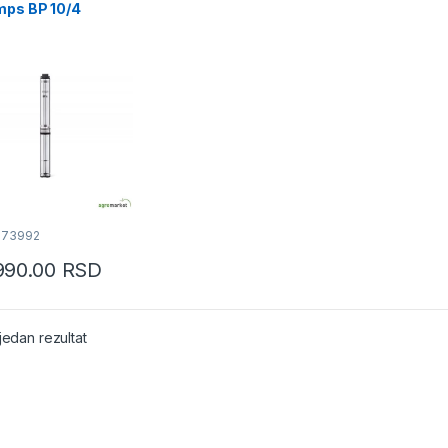
mps BP 10/4
ine
073992
990.00
RSD
jedan rezultat