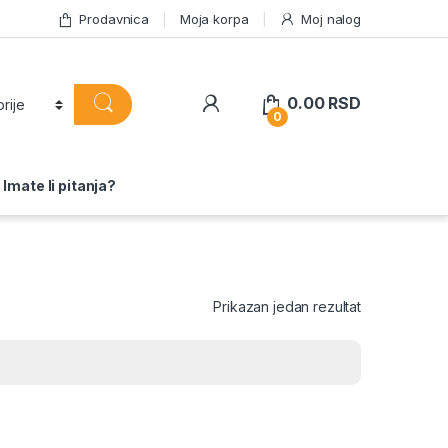
Prodavnica
Moja korpa
Moj nalog
0.00
RSD
0
Imate li pitanja?
Prikazan jedan rezultat