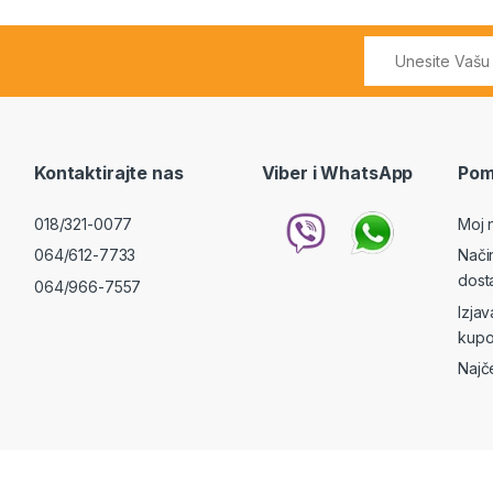
Kontaktirajte nas
Viber i WhatsApp
Pom
018/321-0077
Moj 
064/612-7733
Nači
dost
064/966-7557
Izja
kupo
Najč