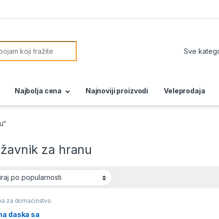
or:
Najbolja cena
Najnoviji proizvodi
Veleprodaja
u“
užavnik za hranu
a za domaćinstvo
na daska sa