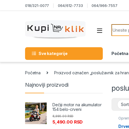
Skip to navigation
Skip to content
018/321-0077
064/612-7733
064/966-7557
Search f
Sve kategorije
Početna
Početna
Proizvod označen „poslužavnik za hran
Najnoviji proizvodi
posl
Dečiji motor na akumulator
154 belo-crveni
8,990.00
RSD
Oprem
5,490.00
RSD
Drve