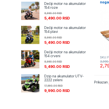
noga
Dečiji motor na akumulator
154 roze
8,990.00
RSD
5,490.00
RSD
Dečiji motor na akumulator
154 plavi
8,990.00
RSD
5,490.00
RSD
Dečiji motor na akumulator
154 crveni
SKU: 
3,990
8,990.00
RSD
2,7
5,490.00
RSD
Dzip na akumulator UTV-
2222 zeleni
Prikazan 
17,990.00
RSD
9,990.00
RSD