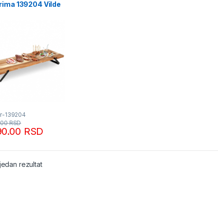
rima 139204 Vilde
Fr-139204
.00
RSD
90.00
RSD
jedan rezultat