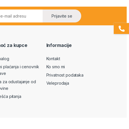
Prijavite se
oć za kupce
Informacije
nalog
Kontakt
ni plaćanja i cenovnik
Ko smo mi
ave
Privatnost podataka
va za odustajanje od
Veleprodaja
vine
ešća pitanja