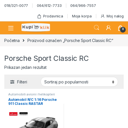
Skip to navigation
Skip to content
018/321-0077
064/612-7733
064/966-7557
Prodavnica
Moja korpa
Moj nalog
0
Početna
Proizvod označen „Porsche Sport Classic RC“
Porsche Sport Classic RC
Prikazan jedan rezultat
Filteri
Automobili avioni i helikopteri
Automobil R/C 1:16 Porsche
911 Classic RASTAR