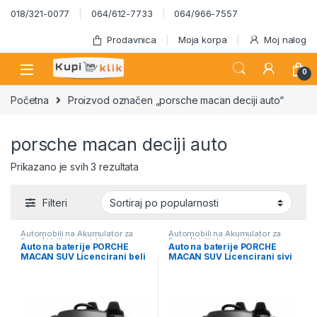
Skip to navigation
Skip to content
018/321-0077
064/612-7733
064/966-7557
Prodavnica
Moja korpa
Moj nalog
0
Početna
Proizvod označen „porsche macan deciji auto“
porsche macan deciji auto
Sortirano po popularnosti
Prikazano je svih 3 rezultata
Filteri
Automobili na Akumulator za
Automobili na Akumulator za
Decu | Veliki Izbor i Akcija
,
Decu | Veliki Izbor i Akcija
,
Auto na baterije PORCHE
Auto na baterije PORCHE
Igračke
Igračke
MACAN SUV Licencirani beli
MACAN SUV Licencirani sivi