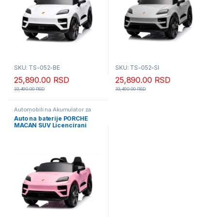
SKU: TS-052-BE
SKU: TS-052-SI
25,890.00
RSD
25,890.00
RSD
33,490.00
RSD
33,490.00
RSD
Automobili na Akumulator za
Decu | Veliki Izbor i Akcija
,
Auto na baterije PORCHE
Igračke
MACAN SUV Licencirani
roze