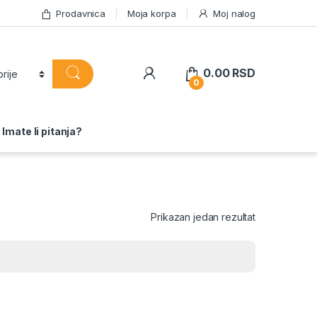
Prodavnica
Moja korpa
Moj nalog
0.00
RSD
0
Imate li pitanja?
Prikazan jedan rezultat