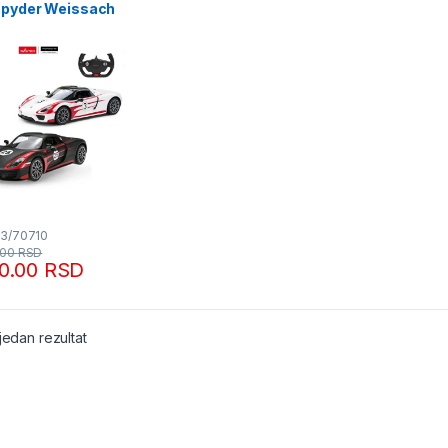
Spyder Weissach
 RASTAR
53/70710
.00
RSD
90.00
RSD
jedan rezultat