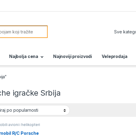
or:
Najbolja cena
Najnoviji proizvodi
Veleprodaja
ija“
he igračke Srbija
bili avioni i helikopteri
mobil R/C Porsche