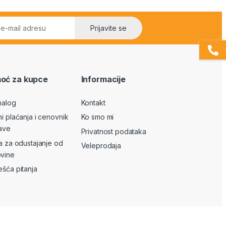
Prijavite se
oć za kupce
Informacije
nalog
Kontakt
ni plaćanja i cenovnik
Ko smo mi
ave
Privatnost podataka
va za odustajanje od
Veleprodaja
vine
ešća pitanja