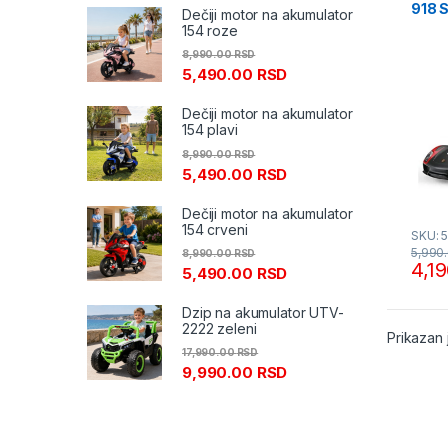
918 
Dečiji motor na akumulator
1:14
154 roze
8,990.00
RSD
5,490.00
RSD
Dečiji motor na akumulator
154 plavi
8,990.00
RSD
5,490.00
RSD
Dečiji motor na akumulator
154 crveni
SKU: 
5,990
8,990.00
RSD
4,1
5,490.00
RSD
Dzip na akumulator UTV-
2222 zeleni
Prikazan 
17,990.00
RSD
9,990.00
RSD