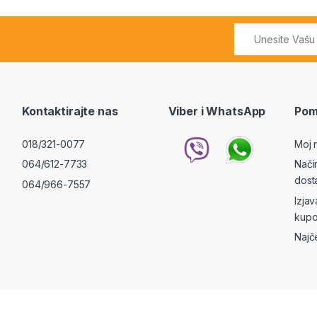
Kontaktirajte nas
Viber i WhatsApp
Pom
018/321-0077
Moj 
064/612-7733
Nači
dost
064/966-7557
Izja
kupo
Najč