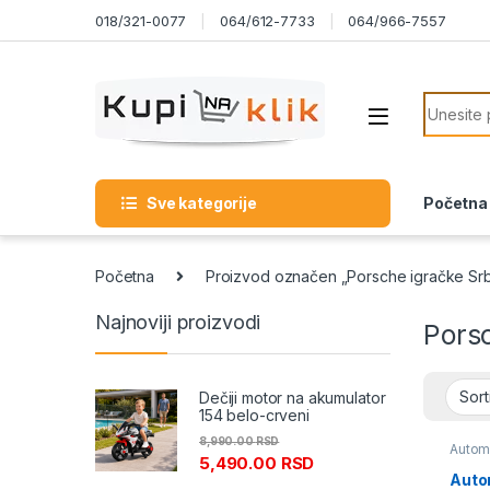
Skip to navigation
Skip to content
018/321-0077
064/612-7733
064/966-7557
Search f
Sve kategorije
Početna
Početna
Proizvod označen „Porsche igračke Srb
Najnoviji proizvodi
Porsc
Dečiji motor na akumulator
154 belo-crveni
8,990.00
RSD
Automo
5,490.00
RSD
Auto