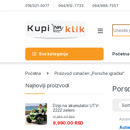
Skip to navigation
Skip to content
018/321-0077
064/612-7733
064/966-7557
Search f
Sve kategorije
Početna
Početna
Proizvod označen „Porsche igračka“
Najnoviji proizvodi
Pors
Dzip na akumulator UTV-
2222 zeleni
17,990.00
RSD
Automo
9,990.00
RSD
Autom