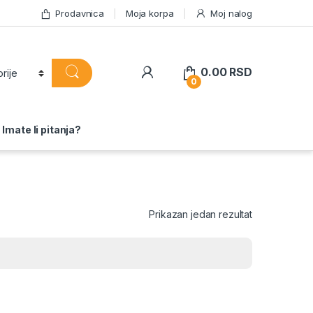
Prodavnica
Moja korpa
Moj nalog
0.00
RSD
0
Imate li pitanja?
Prikazan jedan rezultat