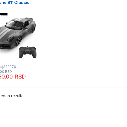
che 911 Classic
TAR
Baj323070
.00
RSD
90.00
RSD
jedan rezultat