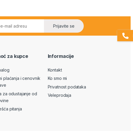
Prijavite se
oć za kupce
Informacije
nalog
Kontakt
ni plaćanja i cenovnik
Ko smo mi
ave
Privatnost podataka
va za odustajanje od
Veleprodaja
vine
ešća pitanja