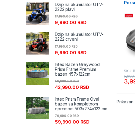
Pors
Dzip na akumulator UTV-
RAS
2222 plavi
17,990.00
RSD
9,990.00
RSD
Dzip na akumulator UTV-
2222 crveni
17,990.00
RSD
9,990.00
RSD
Intex Bazen Greywood
Prism Frame Premium
SKU: 
bazen 457x122cm
5,990
3,9
59,990.00
RSD
42,990.00
RSD
Intex Prism Frame Oval
Prikazan 
bazen sa kompletnom
opremom 503x274x122 cm
79,990.00
RSD
59,990.00
RSD