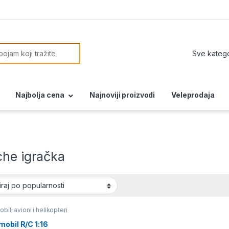
or:
Najbolja cena
Najnoviji proizvodi
Veleprodaja
che igračka
bili avioni i helikopteri
obil R/C 1:16