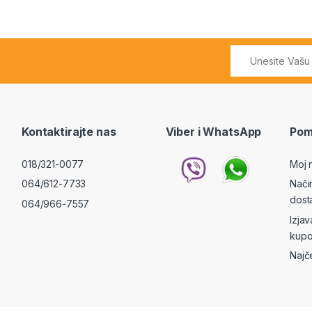
Kontaktirajte nas
Viber i WhatsApp
Pom
018/321-0077
Moj 
064/612-7733
Nači
dost
064/966-7557
Izja
kupo
Najč