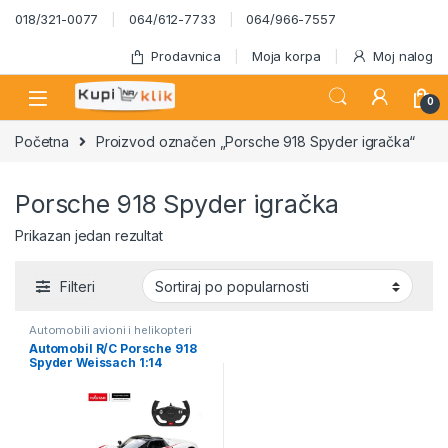
Skip to navigation
Skip to content
018/321-0077
064/612-7733
064/966-7557
Prodavnica
Moja korpa
Moj nalog
0
Početna
Proizvod označen „Porsche 918 Spyder igračka“
Porsche 918 Spyder igračka
Prikazan jedan rezultat
Filteri
Automobili avioni i helikopteri
Automobil R/C Porsche 918
Spyder Weissach 1:14
RASTAR