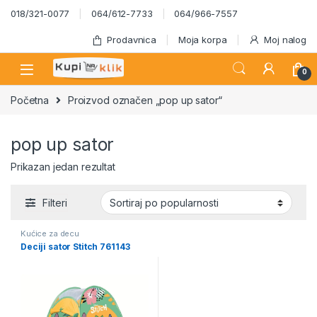
Skip to navigation
Skip to content
018/321-0077
064/612-7733
064/966-7557
Prodavnica
Moja korpa
Moj nalog
0
Početna
Proizvod označen „pop up sator“
pop up sator
Prikazan jedan rezultat
Filteri
Kućice za decu
Deciji sator Stitch 761143