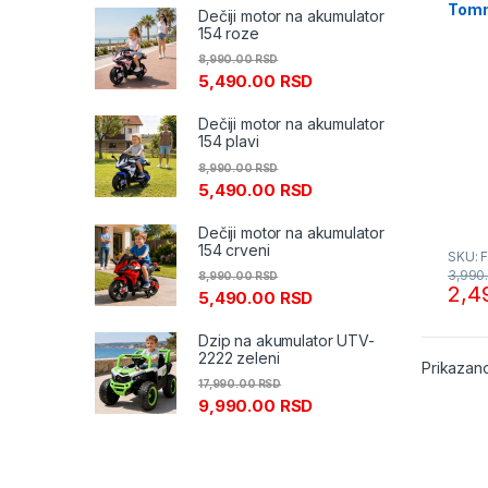
Tomm
Dečiji motor na akumulator
154 roze
8,990.00
RSD
5,490.00
RSD
Dečiji motor na akumulator
154 plavi
8,990.00
RSD
5,490.00
RSD
Dečiji motor na akumulator
154 crveni
SKU: 
3,990
8,990.00
RSD
2,4
5,490.00
RSD
Dzip na akumulator UTV-
2222 zeleni
Prikazano
17,990.00
RSD
9,990.00
RSD