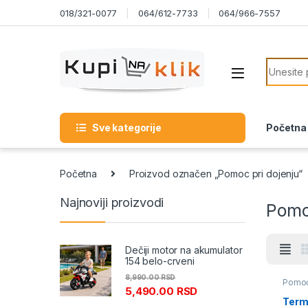
Skip to navigation
Skip to content
018/321-0077
064/612-7733
064/966-7557
Search f
Sve kategorije
Početna
Početna
Proizvod označen „Pomoc pri dojenju“
Najnoviji proizvodi
Pomo
Dečiji motor na akumulator
154 belo-crveni
8,990.00
RSD
Pomoć 
5,490.00
RSD
Termo