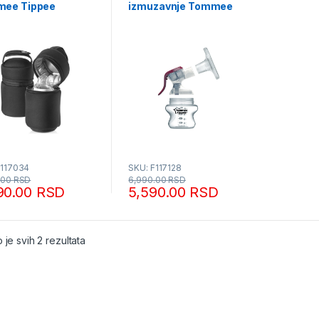
ee Tippee
izmuzavnje Tommee
Tippee
F117034
SKU: F117128
.00
RSD
6,990.00
RSD
90.00
RSD
5,590.00
RSD
Sortirano po popularnosti
 je svih 2 rezultata