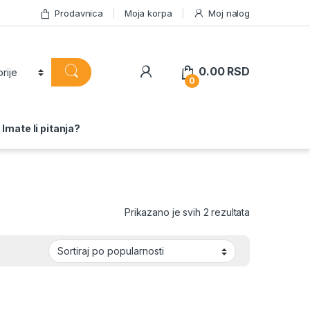
Prodavnica
Moja korpa
Moj nalog
0.00
RSD
0
Imate li pitanja?
Sortirano po 
Prikazano je svih 2 rezultata