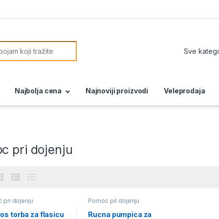
or:
Najbolja cena
Najnoviji proizvodi
Veleprodaja
c pri dojenju
pri dojenju
Pomoć pri dojenju
s torba za flasicu
Rucna pumpica za