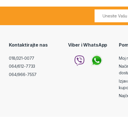
Kontaktirajte nas
Viber i WhatsApp
Pom
018/321-0077
Moj 
064/612-7733
Nači
dost
064/966-7557
Izja
kupo
Najč