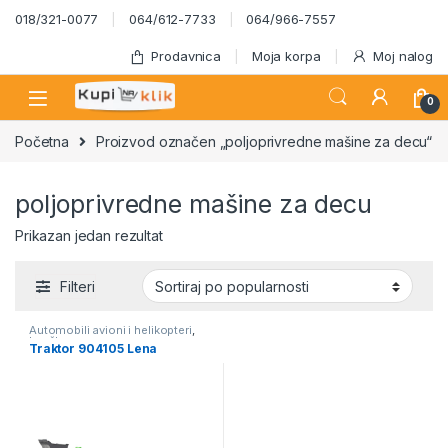
Skip to navigation
Skip to content
018/321-0077
064/612-7733
064/966-7557
Prodavnica
Moja korpa
Moj nalog
0
Početna
Proizvod označen „poljoprivredne mašine za decu“
poljoprivredne mašine za decu
Prikazan jedan rezultat
Filteri
Automobili avioni i helikopteri
,
Igračke
Traktor 904105 Lena