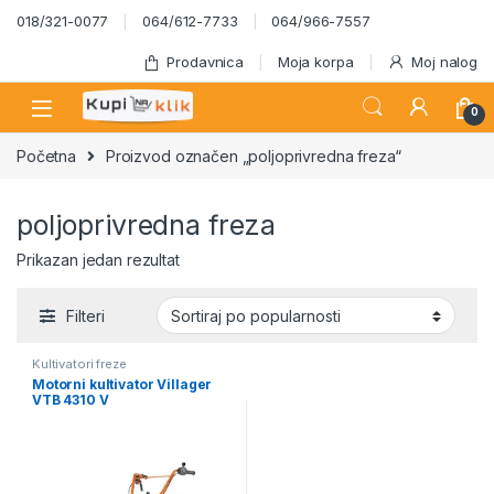
Skip to navigation
Skip to content
018/321-0077
064/612-7733
064/966-7557
Prodavnica
Moja korpa
Moj nalog
0
Početna
Proizvod označen „poljoprivredna freza“
poljoprivredna freza
Prikazan jedan rezultat
Filteri
Kultivatori freze
Motorni kultivator Villager
VTB 4310 V