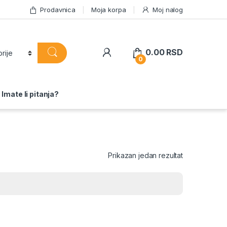
Prodavnica
Moja korpa
Moj nalog
0.00
RSD
0
Imate li pitanja?
Prikazan jedan rezultat