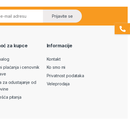
Prijavite se
oć za kupce
Informacije
nalog
Kontakt
ni plaćanja i cenovnik
Ko smo mi
ave
Privatnost podataka
va za odustajanje od
Veleprodaja
vine
ešća pitanja