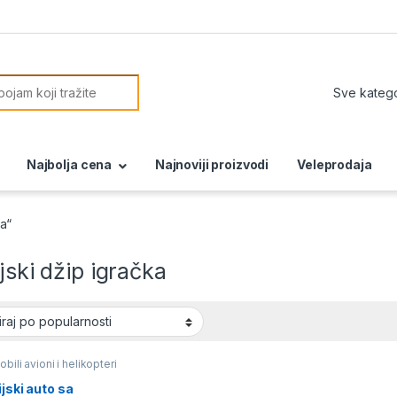
or:
Najbolja cena
Najnoviji proizvodi
Veleprodaja
ka“
ijski džip igračka
bili avioni i helikopteri
ijski auto sa