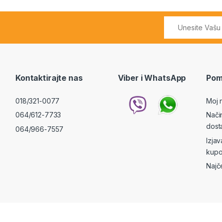
Kontaktirajte nas
Viber i WhatsApp
Pom
018/321-0077
Moj 
064/612-7733
Nači
dost
064/966-7557
Izja
kupo
Najč