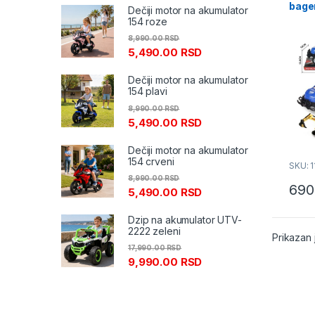
bage
Dečiji motor na akumulator
154 roze
8,990.00
RSD
5,490.00
RSD
Dečiji motor na akumulator
154 plavi
8,990.00
RSD
5,490.00
RSD
Dečiji motor na akumulator
154 crveni
SKU: 1
8,990.00
RSD
690
5,490.00
RSD
Dzip na akumulator UTV-
2222 zeleni
Prikazan 
17,990.00
RSD
9,990.00
RSD