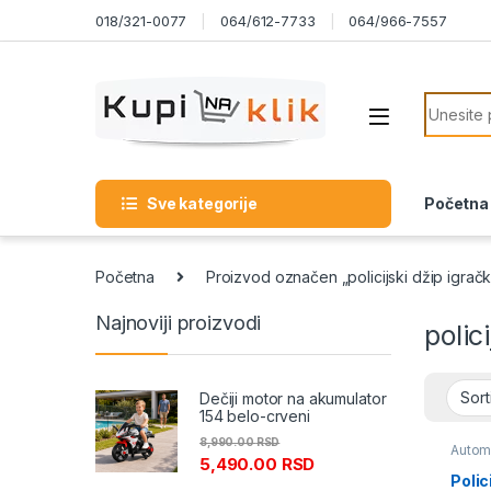
Skip to navigation
Skip to content
018/321-0077
064/612-7733
064/966-7557
Search f
Sve kategorije
Početna
Početna
Proizvod označen „policijski džip igrač
Najnoviji proizvodi
polic
Dečiji motor na akumulator
154 belo-crveni
8,990.00
RSD
Automo
5,490.00
RSD
Polic