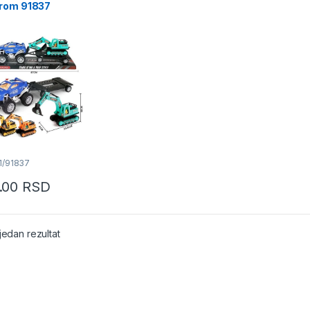
rom 91837
1/91837
.00
RSD
jedan rezultat