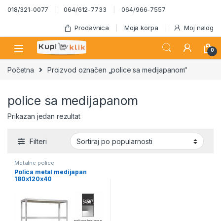
Skip to navigation
Skip to content
018/321-0077
064/612-7733
064/966-7557
Prodavnica
Moja korpa
Moj nalog
0
Početna
Proizvod označen „police sa medijapanom“
police sa medijapanom
Prikazan jedan rezultat
Filteri
Metalne police
Polica metal medijapan
180x120x40