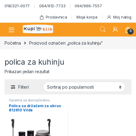
Skip to navigation
Skip to content
018/321-0077
064/612-7733
064/966-7557
Prodavnica
Moja korpa
Moj nalog
0
Početna
Proizvod označen „polica za kuhinju“
polica za kuhinju
Prikazan jedan rezultat
Filteri
Oprema za domaćinstvo
Polica sa držačem za ubrus
812610 Vilde