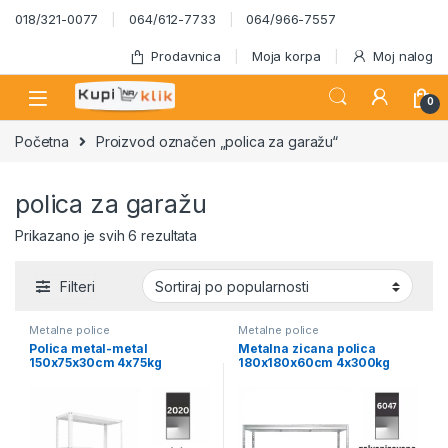
Skip to navigation
Skip to content
018/321-0077
064/612-7733
064/966-7557
Prodavnica
Moja korpa
Moj nalog
0
Početna
Proizvod označen „polica za garažu“
polica za garažu
Sortirano po popularnosti
Prikazano je svih 6 rezultata
Filteri
Metalne police
Metalne police
Polica metal-metal
Metalna zicana polica
150x75x30cm 4x75kg
180x180x60cm 4x300kg