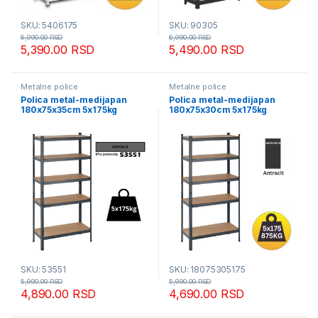
SKU: 5406175
SKU: 90305
6,990.00
RSD
6,990.00
RSD
5,390.00
RSD
5,490.00
RSD
Metalne police
Metalne police
Polica metal-medijapan
Polica metal-medijapan
180x75x35cm 5x175kg
180x75x30cm 5x175kg
antracit
antracit
SKU: 53551
SKU: 18075305175
5,990.00
RSD
5,990.00
RSD
4,890.00
RSD
4,690.00
RSD