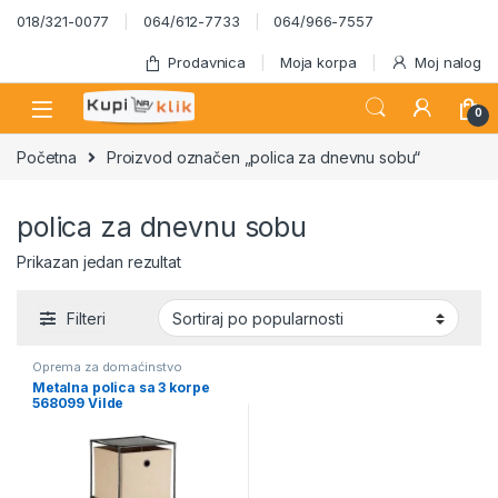
Skip to navigation
Skip to content
018/321-0077
064/612-7733
064/966-7557
Prodavnica
Moja korpa
Moj nalog
0
Početna
Proizvod označen „polica za dnevnu sobu“
polica za dnevnu sobu
Prikazan jedan rezultat
Filteri
Oprema za domaćinstvo
Metalna polica sa 3 korpe
568099 Vilde