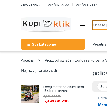
Skip to navigation
Skip to content
018/321-0077
064/612-7733
064/966-7557
Search f
Sve kategorije
Početna
Početna
Proizvod označen „polica sa korpama V
Najnoviji proizvodi
polic
Dečiji motor na akumulator
154 belo-crveni
8,990.00
RSD
Oprem
5,490.00
RSD
Metal