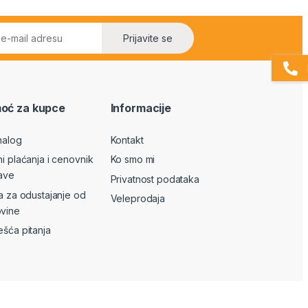
Prijavite se
oć za kupce
Informacije
nalog
Kontakt
ni plaćanja i cenovnik
Ko smo mi
ave
Privatnost podataka
va za odustajanje od
Veleprodaja
vine
ešća pitanja