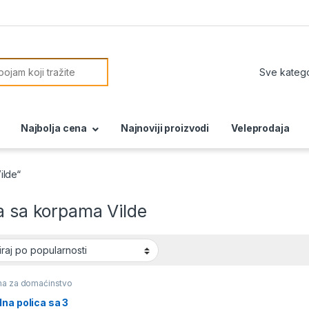
or:
Najbolja cena
Najnoviji proizvodi
Veleprodaja
ilde“
a sa korpama Vilde
a za domaćinstvo
na polica sa 3