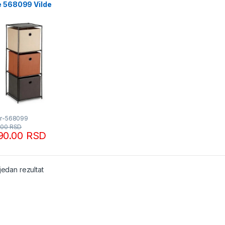
e 568099 Vilde
Fr-568099
.00
RSD
90.00
RSD
jedan rezultat