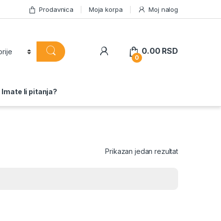
Prodavnica
Moja korpa
Moj nalog
0.00
RSD
0
Imate li pitanja?
Prikazan jedan rezultat