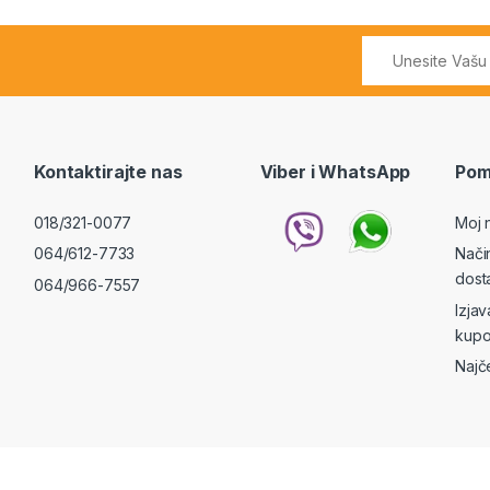
Kontaktirajte nas
Viber i WhatsApp
Pom
018/321-0077
Moj 
064/612-7733
Nači
dost
064/966-7557
Izja
kupo
Najč