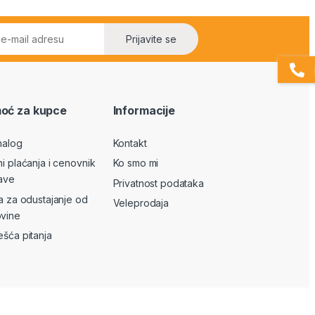
Prijavite se
oć za kupce
Informacije
nalog
Kontakt
ni plaćanja i cenovnik
Ko smo mi
ave
Privatnost podataka
va za odustajanje od
Veleprodaja
vine
ešća pitanja