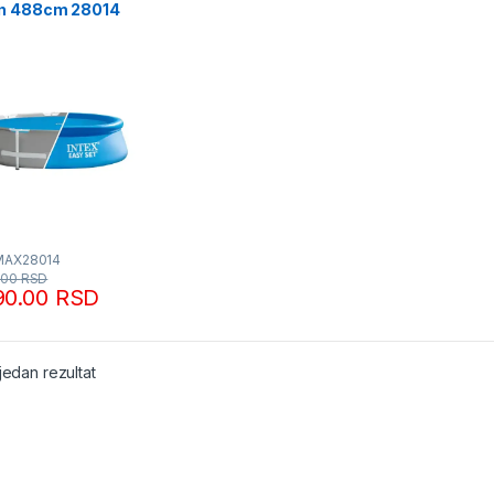
n 488cm 28014
MAX28014
.00
RSD
90.00
RSD
jedan rezultat