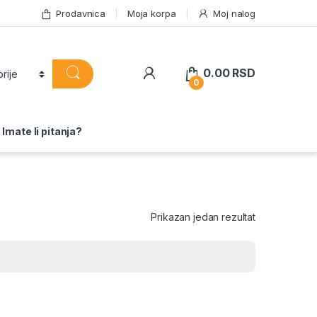
Prodavnica
Moja korpa
Moj nalog
0.00
RSD
0
Imate li pitanja?
Prikazan jedan rezultat