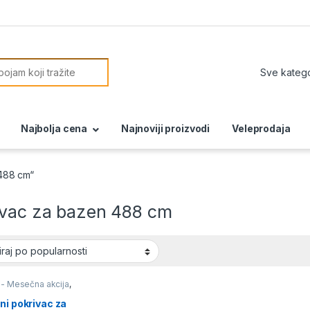
or:
Najbolja cena
Najnoviji proizvodi
Veleprodaja
488 cm“
ivac za bazen 488 cm
 - Mesečna akcija
,
a za bazene
ni pokrivac za