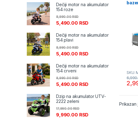
baze
Dečiji motor na akumulator
Intex
154 roze
8,990.00
RSD
5,490.00
RSD
Dečiji motor na akumulator
154 plavi
8,990.00
RSD
5,490.00
RSD
Dečiji motor na akumulator
154 crveni
SKU: 
6,990
8,990.00
RSD
2,9
5,490.00
RSD
Dzip na akumulator UTV-
2222 zeleni
Prikazan 
17,990.00
RSD
9,990.00
RSD