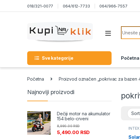
Skip to navigation
Skip to content
018/321-0077
064/612-7733
064/966-7557
Search f
Sve kategorije
Početna
Početna
Proizvod označen „pokrivac za bazen 
Najnoviji proizvodi
pokr
Dečiji motor na akumulator
154 belo-crveni
8,990.00
RSD
INTEX
5,490.00
RSD
Oprem
Solar