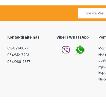
Kontaktirajte nas
Viber i WhatsApp
Pom
018/321-0077
Moj 
064/612-7733
Nači
dost
064/966-7557
Izja
kupo
Najč