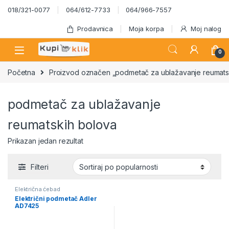
Skip to navigation
Skip to content
018/321-0077
064/612-7733
064/966-7557
Prodavnica
Moja korpa
Moj nalog
0
Početna
Proizvod označen „podmetač za ublažavanje reumats
podmetač za ublažavanje
reumatskih bolova
Prikazan jedan rezultat
Filteri
Električna ćebad
Električni podmetač Adler
AD7425