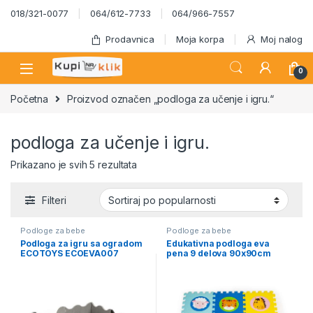
Skip to navigation
Skip to content
018/321-0077
064/612-7733
064/966-7557
Prodavnica
Moja korpa
Moj nalog
0
Početna
Proizvod označen „podloga za učenje i igru.“
podloga za učenje i igru.
Sortirano po popularnosti
Prikazano je svih 5 rezultata
Filteri
Podloge za bebe
Podloge za bebe
Podloga za igru sa ogradom
Edukativna podloga eva
ECOTOYS ECOEVA007
pena 9 delova 90x90cm