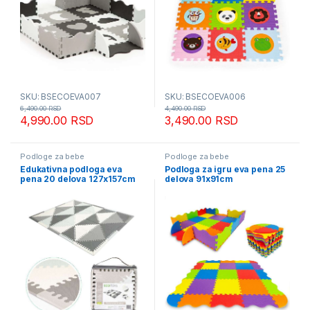
SKU: BSECOEVA007
SKU: BSECOEVA006
6,490.00
RSD
4,490.00
RSD
4,990.00
RSD
3,490.00
RSD
Podloge za bebe
Podloge za bebe
Edukativna podloga eva
Podloga za igru eva pena 25
pena 20 delova 127x157cm
delova 91x91cm