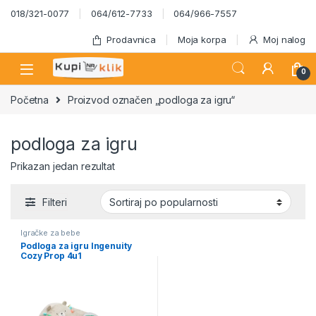
Skip to navigation
Skip to content
018/321-0077
064/612-7733
064/966-7557
Prodavnica
Moja korpa
Moj nalog
0
Početna
Proizvod označen „podloga za igru“
podloga za igru
Prikazan jedan rezultat
Filteri
Igračke za bebe
Podloga za igru Ingenuity
Cozy Prop 4u1