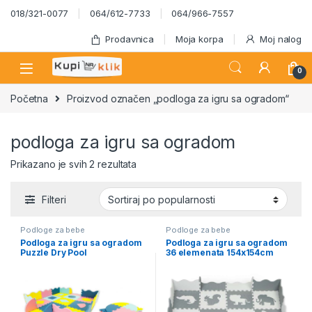
Skip to navigation
Skip to content
018/321-0077
064/612-7733
064/966-7557
Prodavnica
Moja korpa
Moj nalog
0
Početna
Proizvod označen „podloga za igru sa ogradom“
podloga za igru sa ogradom
Sortirano po popularnosti
Prikazano je svih 2 rezultata
Filteri
Podloge za bebe
Podloge za bebe
Podloga za igru sa ogradom
Podloga za igru sa ogradom
Puzzle Dry Pool
36 elemenata 154x154cm