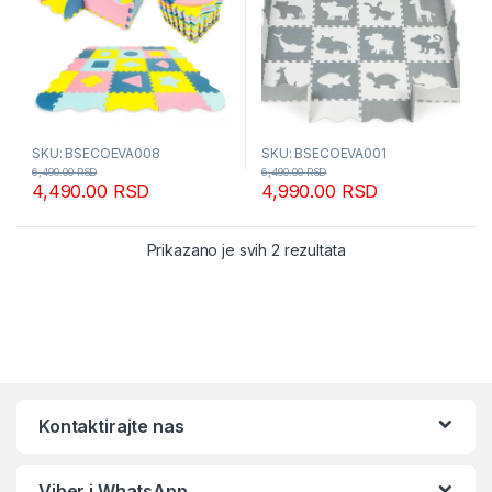
SKU: BSECOEVA008
SKU: BSECOEVA001
6,490.00
RSD
6,490.00
RSD
4,490.00
RSD
4,990.00
RSD
Sortirano po popular
Prikazano je svih 2 rezultata
Kontaktirajte nas
Viber i WhatsApp