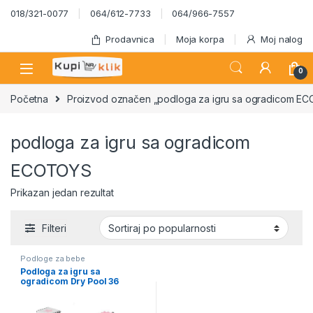
Skip to navigation
Skip to content
018/321-0077
064/612-7733
064/966-7557
Prodavnica
Moja korpa
Moj nalog
0
Početna
Proizvod označen „podloga za igru sa ogradicom E
podloga za igru sa ogradicom
ECOTOYS
Prikazan jedan rezultat
Filteri
Podloge za bebe
Podloga za igru sa
ogradicom Dry Pool 36
elemenata ECOTOYS