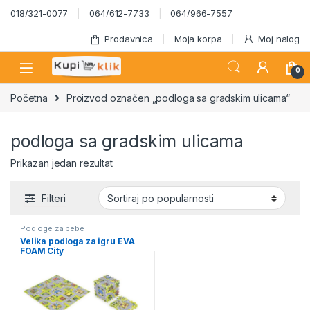
Skip to navigation
Skip to content
018/321-0077
064/612-7733
064/966-7557
Prodavnica
Moja korpa
Moj nalog
0
Početna
Proizvod označen „podloga sa gradskim ulicama“
podloga sa gradskim ulicama
Prikazan jedan rezultat
Filteri
Podloge za bebe
Velika podloga za igru EVA
FOAM City