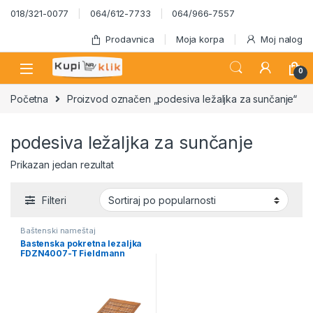
Skip to navigation
Skip to content
018/321-0077
064/612-7733
064/966-7557
Prodavnica
Moja korpa
Moj nalog
0
Početna
Proizvod označen „podesiva ležaljka za sunčanje“
podesiva ležaljka za sunčanje
Prikazan jedan rezultat
Filteri
Baštenski nameštaj
Bastenska pokretna lezaljka
FDZN4007-T Fieldmann