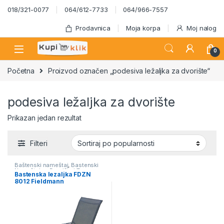
Skip to navigation
Skip to content
018/321-0077
064/612-7733
064/966-7557
Prodavnica
Moja korpa
Moj nalog
0
Početna
Proizvod označen „podesiva ležaljka za dvorište“
podesiva ležaljka za dvorište
Prikazan jedan rezultat
Filteri
Baštenski nameštaj
,
Bastenski
Nameštaj za Dvorište i Terasu
Bastenska lezaljka FDZN
Mesečna Akcija - KupinaKlik
,
8012 Fieldmann
Fieldmann - mesečna akcija