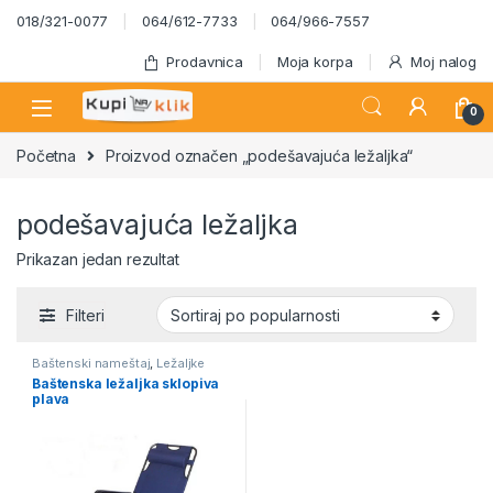
Skip to navigation
Skip to content
018/321-0077
064/612-7733
064/966-7557
Prodavnica
Moja korpa
Moj nalog
0
Početna
Proizvod označen „podešavajuća ležaljka“
podešavajuća ležaljka
Prikazan jedan rezultat
Filteri
Baštenski nameštaj
,
Ležaljke
Baštenska ležaljka sklopiva
plava