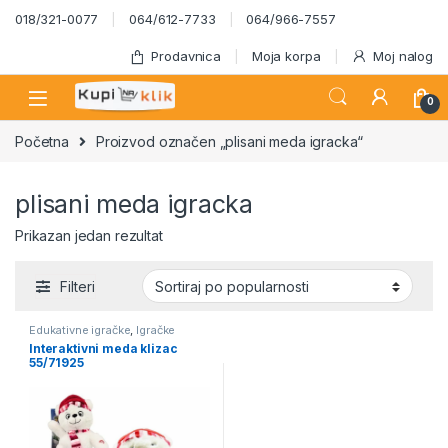
Skip to navigation
Skip to content
018/321-0077
064/612-7733
064/966-7557
Prodavnica
Moja korpa
Moj nalog
0
Početna
Proizvod označen „plisani meda igracka“
plisani meda igracka
Prikazan jedan rezultat
Filteri
Edukativne igračke
,
Igračke
Interaktivni meda klizac
55/71925