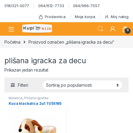
Skip to navigation
Skip to content
018/321-0077
064/612-7733
064/966-7557
Prodavnica
Moja korpa
Moj nalog
0
Početna
Proizvod označen „plišana igracka za decu“
plišana igracka za decu
Prikazan jedan rezultat
Filteri
Njihalice
,
Plišane igračke
Kuca klackalica 2u1 11/55165