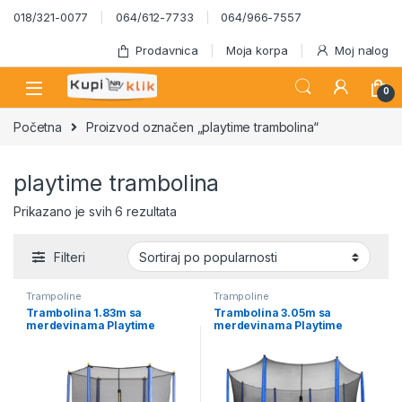
Skip to navigation
Skip to content
018/321-0077
064/612-7733
064/966-7557
Prodavnica
Moja korpa
Moj nalog
0
Početna
Proizvod označen „playtime trambolina“
playtime trambolina
Sortirano po popularnosti
Prikazano je svih 6 rezultata
Filteri
Trampoline
Trampoline
Trambolina 1.83m sa
Trambolina 3.05m sa
merdevinama Playtime
merdevinama Playtime