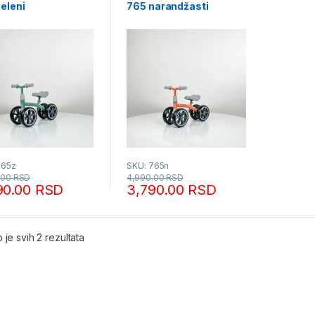
eleni
765 narandžasti
765z
SKU: 765n
.00
RSD
4,990.00
RSD
90.00
RSD
3,790.00
RSD
Sortirano po popularnosti
 je svih 2 rezultata