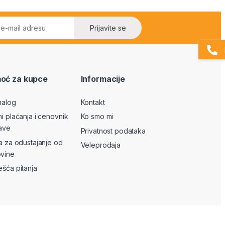
Prijavite se
oć za kupce
Informacije
nalog
Kontakt
ni plaćanja i cenovnik
Ko smo mi
ave
Privatnost podataka
va za odustajanje od
Veleprodaja
vine
ešća pitanja