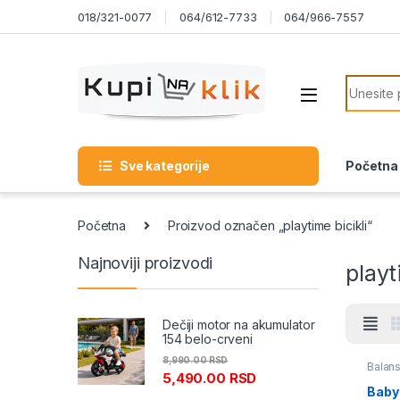
Skip to navigation
Skip to content
018/321-0077
064/612-7733
064/966-7557
Search f
Sve kategorije
Početna
Početna
Proizvod označen „playtime bicikli“
Najnoviji proizvodi
playt
Dečiji motor na akumulator
154 belo-crveni
8,990.00
RSD
Balans
5,490.00
RSD
Baby