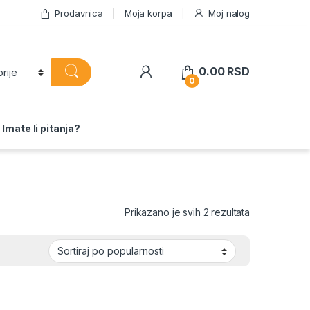
Prodavnica
Moja korpa
Moj nalog
0.00
RSD
0
Imate li pitanja?
Sortirano po 
Prikazano je svih 2 rezultata