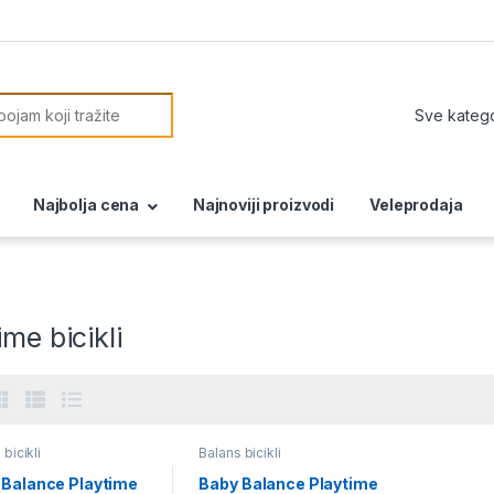
or:
Najbolja cena
Najnoviji proizvodi
Veleprodaja
ime bicikli
 bicikli
Balans bicikli
 Balance Playtime
Baby Balance Playtime