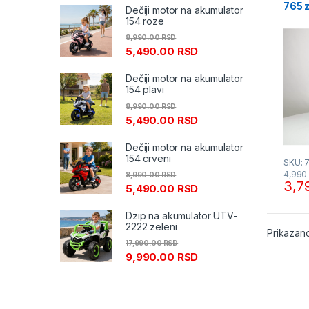
765 z
Dečiji motor na akumulator
154 roze
8,990.00
RSD
5,490.00
RSD
Dečiji motor na akumulator
154 plavi
8,990.00
RSD
5,490.00
RSD
Dečiji motor na akumulator
154 crveni
SKU: 
4,990
8,990.00
RSD
3,7
5,490.00
RSD
Dzip na akumulator UTV-
2222 zeleni
Prikazano
17,990.00
RSD
9,990.00
RSD