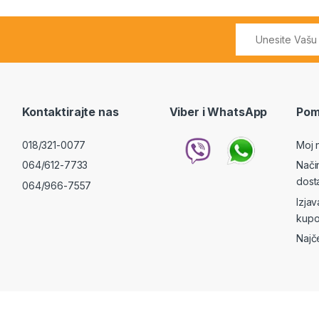
Kontaktirajte nas
Viber i WhatsApp
Pom
018/321-0077
Moj 
064/612-7733
Nači
dost
064/966-7557
Izja
kupo
Najč