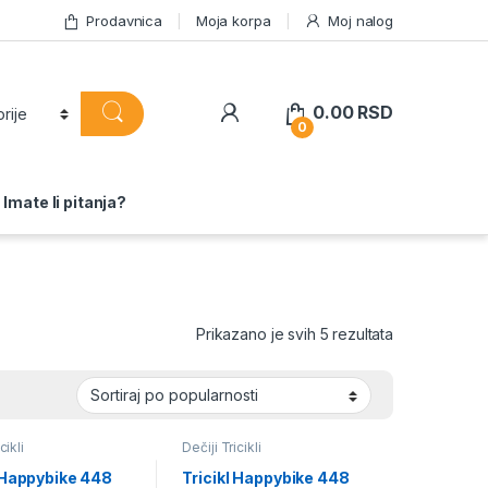
Prodavnica
Moja korpa
Moj nalog
0.00
RSD
0
Imate li pitanja?
Sortirano po 
Prikazano je svih 5 rezultata
cikli
Dečiji Tricikli
l Happybike 448
Tricikl Happybike 448