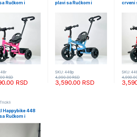
 sa Ručkom i
plavi sa Ručkom i
crveni
icom
Korpicom
Korpi
448r
SKU: 448p
SKU: 44
.00
RSD
4,990.00
RSD
4,990.0
90.00
RSD
3,590.00
RSD
3,59
Tricikli
kl Happybike 448
 sa Ručkom i
icom