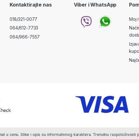
Kontaktirajte nas
Viber i WhatsApp
Pom
018/321-0077
Moj 
064/612-7733
Nači
dost
064/966-7557
Izja
kupo
Najč
at u cenu. Slike i opis su informativnog karaktera. Trenutnu raspoloživosti