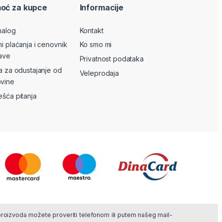
oć za kupce
Informacije
nalog
Kontakt
ni plaćanja i cenovnik
Ko smo mi
ave
Privatnost podataka
va za odustajanje od
Veleprodaja
vine
ešća pitanja
 proizvoda možete proveriti telefonom ili putem našeg mail-