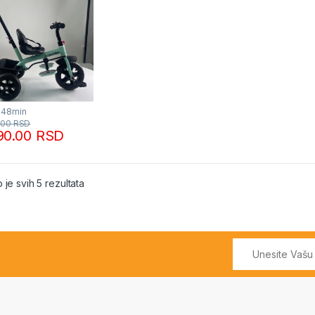
448min
.00
RSD
90.00
RSD
Sortirano po popularnosti
 je svih 5 rezultata