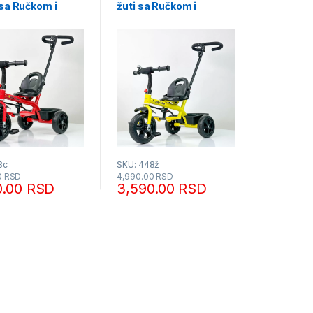
 sa Ručkom i
žuti sa Ručkom i
com
Korpicom
8c
SKU: 448ž
0
RSD
4,990.00
RSD
0.00
RSD
3,590.00
RSD