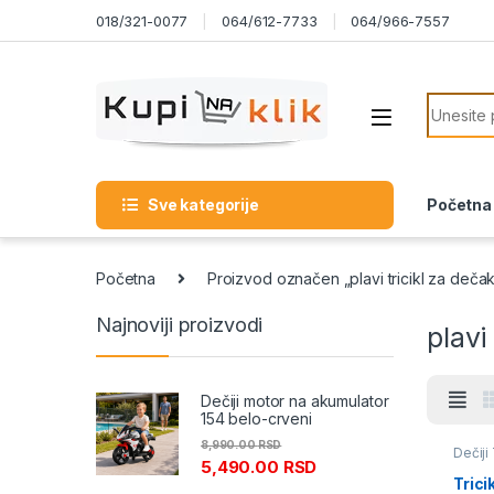
Skip to navigation
Skip to content
018/321-0077
064/612-7733
064/966-7557
Search f
Sve kategorije
Početna
Početna
Proizvod označen „plavi tricikl za deča
Najnoviji proizvodi
plavi
Dečiji motor na akumulator
154 belo-crveni
8,990.00
RSD
Dečiji 
5,490.00
RSD
Trici