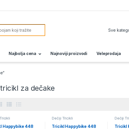
or:
Najbolja cena
Najnoviji proizvodi
Veleprodaja
ke“
 tricikl za dečake
Tricikli
Dečiji Tricikli
Dečiji Tri
kl Happybike 448
Tricikl Happybike 448
Tricik